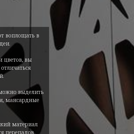
ют воплощать в
деи.
 цветов, вы
 отличаться
й.
 можно выделить
ки, мансардные
егкий материал
ся перепадов