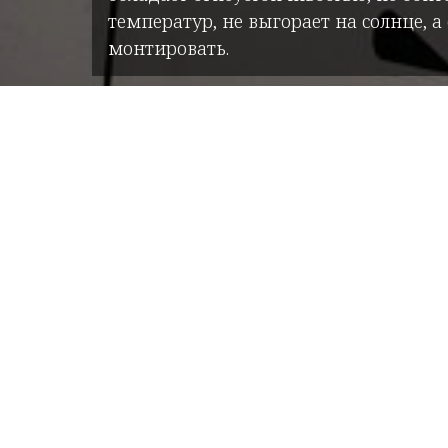
температур, не выгорает на солнце, а
монтировать.
H