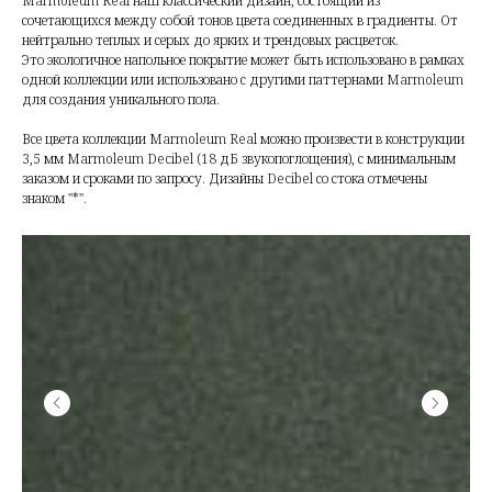
Marmoleum Real наш классический дизайн, состоящий из
сочетающихся между собой тонов цвета соединенных в градиенты. От
нейтрально теплых и серых до ярких и трендовых расцветок.
Это экологичное напольное покрытие может быть использовано в рамках
одной коллекции или использовано с другими паттернами Marmoleum
для создания уникального пола.
Все цвета коллекции Marmoleum Real можно произвести в конструкции
3,5 мм Marmoleum Decibel (18 дБ звукопоглощения), с минимальным
заказом и сроками по запросу. Дизайны Decibel со стока отмечены
знаком "*".