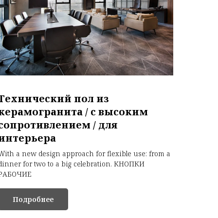
Технический пол из
керамогранита / с высоким
сопротивлением / для
интерьера
With a new design approach for flexible use: from a
dinner for two to a big celebration. КНОПКИ
РАБОЧИЕ
Подробнее