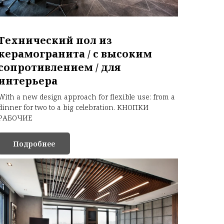
Технический пол из
керамогранита / с высоким
сопротивлением / для
интерьера
With a new design approach for flexible use: from a
dinner for two to a big celebration. КНОПКИ
РАБОЧИЕ
Подробнее